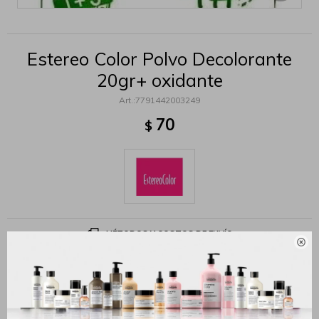
Estereo Color Polvo Decolorante
20gr+ oxidante
7791442003249
70
$
MÉTODOS Y COSTOS DE ENVÍO

Productos que te pueden interesar