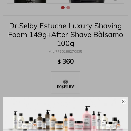
Dr.Selby Estuche Luxury Shaving
Foam 149g+After Shave Bàlsamo
100g
7730188270935
360
$

MÉTODOS Y COSTOS DE ENVÍO
Productos que te pueden interesar