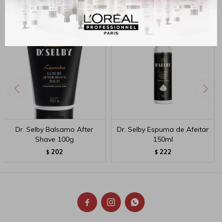
Dr. Selby Balsamo After
Dr. Selby Espuma de Afeitar
Shave 100g
150ml
202
222
$
$


