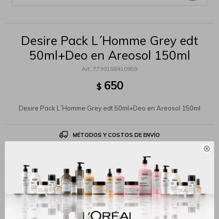
Desire Pack L´Homme Grey edt
50ml+Deo en Areosol 150ml
7730188410959
650
$
Desire Pack L´Homme Grey edt 50ml+Deo en Areosol 150ml
MÉTODOS Y COSTOS DE ENVÍO

Productos que te pueden interesar