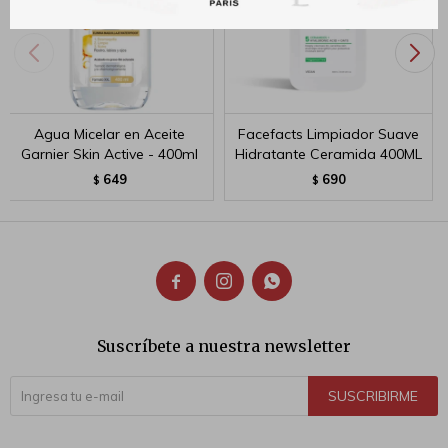
Agua Micelar en Aceite
Facefacts Limpiador Suave
Garnier Skin Active - 400ml
Hidratante Ceramida 400ML
649
690
$
$



Suscríbete a nuestra newsletter
SUSCRIBIRME