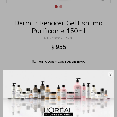
Dermur Renacer Gel Espuma
Purificante 150ml
7730912005789
955
$
MÉTODOS Y COSTOS DE ENVÍO

Productos que te pueden interesar