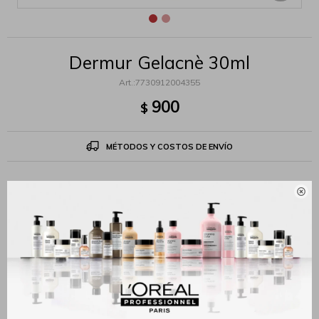
Dermur Gelacnè 30ml
7730912004355
900
$
MÉTODOS Y COSTOS DE ENVÍO

Productos que te pueden interesar