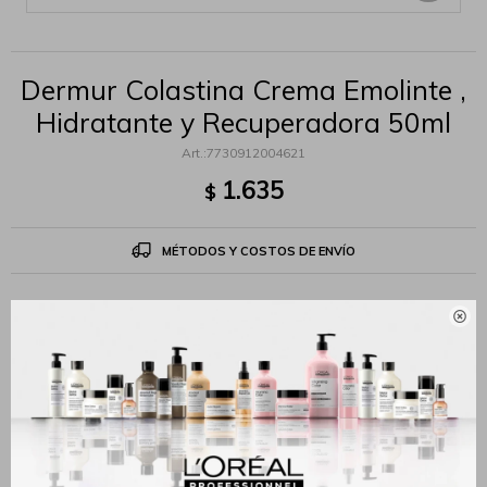
Dermur Colastina Crema Emolinte ,
Hidratante y Recuperadora 50ml
7730912004621
1.635
$
MÉTODOS Y COSTOS DE ENVÍO

Productos que te pueden interesar