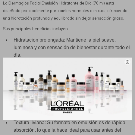
La Dermaglós Facial Emulsión Hidratante de Día (70 ml) está
diseñada principalmente para pieles normales a mixtas, ofreciendo
una hidratación profunda y equilibrada sin dejar sensación grasa.
Sus principales beneficios incluyen:
Hidratación prolongada: Mantiene la piel suave,
luminosa y con sensación de bienestar durante todo el
día.

Protección solar (FPS 20): Protege contra los rayos
UVA/UVB, ayudando a prevenir manchas y el
envejecimiento prematuro.
Acción antioxidante: Contiene Vitamina E, que
combate los radicales libres, y Vitamina A, que
estimula la renovación celular y normaliza la
hidratación.
Textura liviana: Su formato en emulsión es de rápida
absorción, lo que la hace ideal para usar antes del