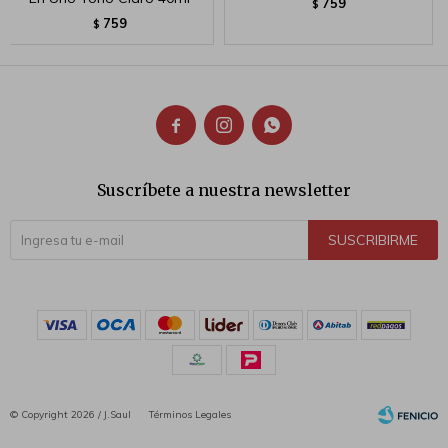
759
$
759
$



Suscríbete a nuestra newsletter
SUSCRIBIRME
© Copyright 2026 / J.Saul
Términos Legales