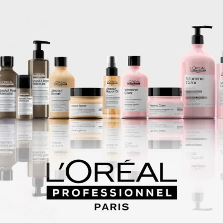
cha para un aspecto más natural. Sacapuntas extraíble incluido en la p
s con fórmula de médico: nuestros lápices de ojos y lápices de ojos so
 aprobados por dermatólogos y seguros para ojos sensibles y usuarios
, se deslizan suavemente para un ojo definido, ya sea audaz o sutil.
 desde nuestra colección Shimmer Strips de paletas de sombra de ojos 
tras máscaras de refuerzo de ojos y sueros de pestañas 2 en 1, hasta 
ones de ojos, Physician's Formula tiene lo que necesitas para dibujar 
la ofrece una línea completa de cuidado de la piel y maquillaje para p
ras, barras de labios, correctores, delineadores, paletas de sombra d
estros productos son hipoalergénicos y seguros para pieles y ojos sen
leza saludables: cada uno de nuestros productos es hipoalergénico, se
 y creado sin ninguno de los más de 150 ingredientes agresivos conoci
s de cuidado personal.
Productos que te pueden interesar