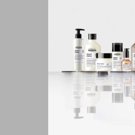
gato audaz o man
Delineador de ojo
hipoalergénicos,
contacto. Además
Dibuja los ojos:
ojos, hasta nues
cejas e imprimaci
Physician's Formu
incluyendo másca
bronceadores. Nu
Productos de bel
sensible y ojos,
en otros artículo