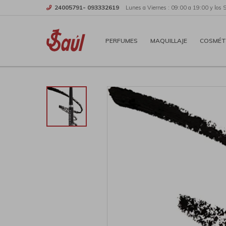
24005791- 093332619
Lunes a Viernes : 09:00 a 19:00 y los 
PERFUMES
MAQUILLAJE
COSMÉT