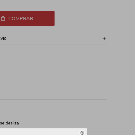
COMPRAR
NVÍO
se desliza
ía. Desliza un ojo de
