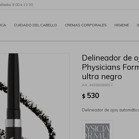
Sábados 9:00 a 13:30.
ICA
CUIDADO DEL CABELLO
CREMAS CORPORALES
HIGIENE
Delineador de o
Physicians Form
ultra negro
44386069817
530
$
Delineador de ojos automático