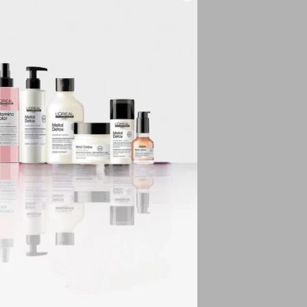
arte inferior.
n libres de crueldad,
 de lentes de
y delineadores de
nuestros geles de
ojos.
ieles sensibles,
e ojos, cremas BB y
sibles.
guro para piel
dos que se encuentran