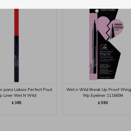
r para Labios Perfect Pout
Wet n Wild Break Up Proof Wing
ip Liner Wet N Wild
Wp Eyeliner 1116694
385
590
$
$