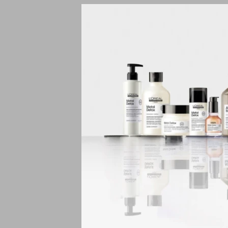
DESCRIPCIÓN
Una fragancia pensada
contrastes.
CONTENIDO
El contraste entre fre
responsable en Haití, 
seductora base de no
Salida: bergamota y l
Corazón: vertiver.
Fondo: ámbar