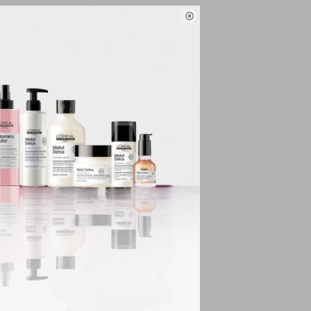

naturaleza y sus
ido de forma
tura con una rica y