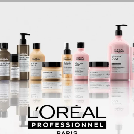
 para el hombre moderno que rompe los límites y descubre su auténtica 
scura revigorizante y madera, el robusto y terroso aceite de vetiver obten
es el corazón de la fragancia, conectando los vibrantes elementos de tex
tas de ámbar.
avanda.