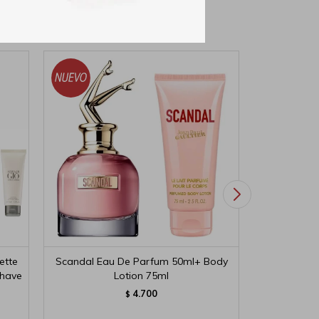
ette
Scandal Eau De Parfum 50ml+ Body
FAME EDP 5
Shave
Lotion 75ml
4.700
$