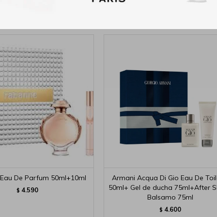
Productos que te pueden interesar
Eau De Parfum 50ml+10ml
Armani Acqua Di Gio Eau De Toil
50ml+ Gel de ducha 75ml+After 
4.590
$
Balsamo 75ml
4.600
$